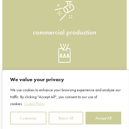
commercial production
event management
We value your privacy
We value your privacy
We use cookies to enhance your browsing experience and analyze our
We use cookies to enhance your browsing experience and analyze our
traffic. By clicking "Accept All", you consent to our use of
traffic. By clicking "Accept All", you consent to our use of
cookies.
cookies.
Cookie Policy
Cookie Policy
Customize
Customize
Reject All
Reject All
Accept All
Accept All
copyright
2026 studio.feist