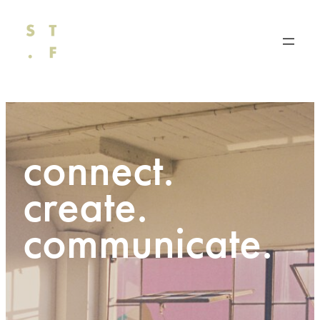
Direkt
zum
Inhalt
wechseln
connect.
create.
communicate.