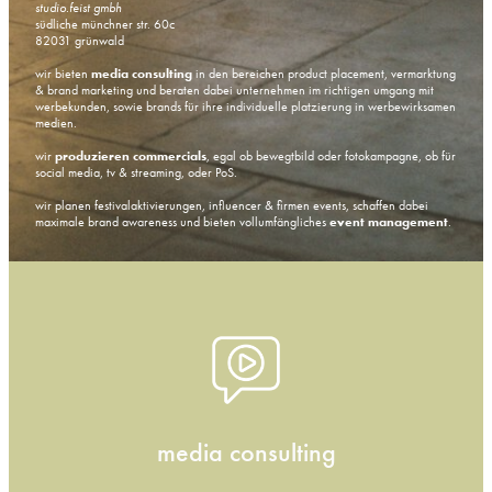
studio.feist gmbh
südliche münchner str. 60c
82031 grünwald
wir bieten
media consulting
in den bereichen product placement, vermarktung
& brand marketing und beraten dabei unternehmen im richtigen umgang mit
werbekunden, sowie brands für ihre individuelle platzierung in werbewirksamen
medien.
wir
produzieren
commercials
, egal ob bewegtbild oder fotokampagne, ob für
social media, tv & streaming, oder PoS.
wir planen festivalaktivierungen, influencer & firmen events, schaffen dabei
maximale brand awareness und bieten vollumfängliches
event management
.
media consulting